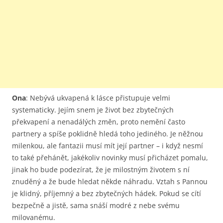
Ona
: Nebývá ukvapená k lásce přistupuje velmi
systematicky. Jejím snem je život bez zbytečných
překvapení a nenadálých změn, proto nemění často
partnery a spíše poklidně hledá toho jediného. Je něžnou
milenkou, ale fantazii musí mít její partner – i když nesmí
to také přehánět, jakékoliv novinky musí přicházet pomalu,
jinak ho bude podezírat, že je milostným životem s ní
znuděný a že bude hledat někde náhradu. Vztah s Pannou
je klidný, příjemný a bez zbytečných hádek. Pokud se cítí
bezpečně a jistě, sama snáší modré z nebe svému
milovanému.