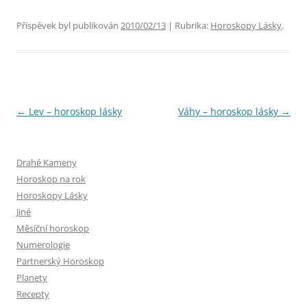
Příspěvek byl publikován
2010/02/13
| Rubrika:
Horoskopy Lásky
.
Navigace
←
Lev – horoskop lásky
Váhy – horoskop lásky
→
pro
příspěvky
Drahé Kameny
Horoskop na rok
Horoskopy Lásky
Jiné
Měsíční horoskop
Numerologie
Partnerský Horoskop
Planety
Recepty