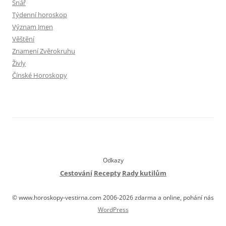
Snář
Týdenní horoskop
Význam Jmen
Věštění
Znamení Zvěrokruhu
Živly
Čínské Horoskopy
Odkazy
Cestování
Recepty
Rady kutilům
© www.horoskopy-vestirna.com 2006-2026 zdarma a online, pohání nás
WordPress