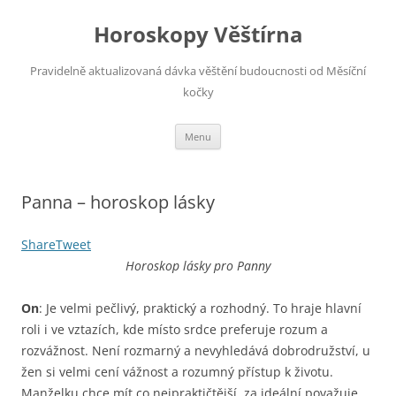
Horoskopy Věštírna
Pravidelně aktualizovaná dávka věštění budoucnosti od Měsíční
kočky
Přejít
Menu
k
obsahu
webu
Panna – horoskop lásky
Share
Tweet
Horoskop lásky pro Panny
On
: Je velmi pečlivý, praktický a rozhodný. To hraje hlavní
roli i ve vztazích, kde místo srdce preferuje rozum a
rozvážnost. Není rozmarný a nevyhledává dobrodružství, u
žen si velmi cení vážnost a rozumný přístup k životu.
Manželku chce mít co nejpraktičtější, za ideální považuje