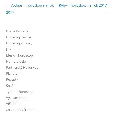
Navigace
←
Vodnář – horoskop na rok
Ryby – horoskop na rok 2017
pro
2017
→
příspěvky
Drahé Kameny
Horoskop na rok
Horoskopy Lásky
Jiné
Měsíční horoskop
Numerologie
Partnerský Horoskop
Planety
Recepty
Snář
Týdenní horoskop
Význam Jmen
Věštění
Znamení Zvěrokruhu