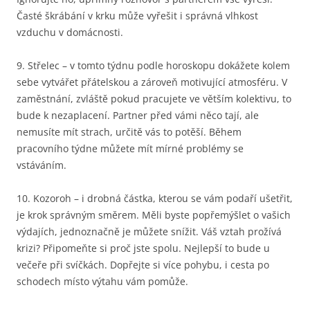
Časté škrábání v krku může vyřešit i správná vlhkost
vzduchu v domácnosti.
9. Střelec – v tomto týdnu podle horoskopu dokážete kolem
sebe vytvářet přátelskou a zároveň motivující atmosféru. V
zaměstnání, zvláště pokud pracujete ve větším kolektivu, to
bude k nezaplacení. Partner před vámi něco tají, ale
nemusíte mít strach, určitě vás to potěší. Během
pracovního týdne můžete mít mírné problémy se
vstáváním.
10. Kozoroh – i drobná částka, kterou se vám podaří ušetřit,
je krok správným směrem. Měli byste popřemýšlet o vašich
výdajích, jednoznačně je můžete snížit. Váš vztah prožívá
krizi? Připomeňte si proč jste spolu. Nejlepší to bude u
večeře při svíčkách. Dopřejte si více pohybu, i cesta po
schodech místo výtahu vám pomůže.