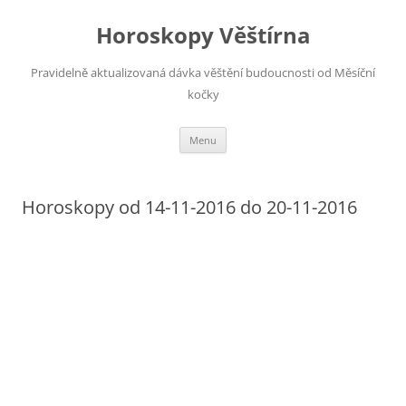
Horoskopy Věštírna
Pravidelně aktualizovaná dávka věštění budoucnosti od Měsíční
kočky
Přejít
Menu
k
obsahu
webu
Horoskopy od 14-11-2016 do 20-11-2016