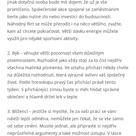
jinak dotyčná osoba bude mít dojem, že už je vše
promlčeno. Společenské akce spojené se zaměstnáním
berte jako nutné zlo nebo investici do budoucnosti.
Náhodný flirt se může přerodit i na něco většího, zvažte,
kam až chcete pokračovat. Větší dávku energie můžete
využít pro nějaké sportovní aktivity.
2. Býk – věnujte větší pozornost všem důležitým
písemnostem. Rozhodně jako vždy stojí za to číst nejdřív
všechna malinká písmenka. Ve vztahu přichází někdy chvíle
na důležitá rozhodnutí, která výrazně ovlivní váš společný
život. Podle horoskopu pravý čas přichází právě tento
týden. S přicházející zimou byste si měli hlídat správné
oblečení a hlavně držet krk v teple.
3. Blíženci – jestliže si myslíte, že za vaši práci se vám
náleží lepší odměna, nemůžete jen čekat, že se vše samo
od sebe změní. Musíte jednat, ale připravte si nejdřív
neprůstřelné argumenty a také možnost ústupu. V lásce