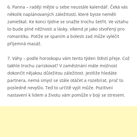
6. Panna – raději mějte u sebe neustále kalendář. Čeká vás
několik naplánovaných záležitostí, které byste neměli
zameškat. Ke konci týdne se snažte trochu šetřit. Ve vztahu
to bude plné něžnosti a lásky, víkend je jako stvořený pro
romantiku. Potíže se spaním a bolesti zad může vyléčit
příjemná masáž.
7. Váhy – podle horoskopu vám tento týden štěstí přeje. Což
takhle trochu zariskovat? V zaměstnání máte možnost
dokončit nějakou důležitou záležitost. Jestliže hledáte
partnera, nemá smysl se stále otáčet a rozebírat, proč to
posledně nevyšlo. Teď to určitě vyjít může. Pozitivní
nastavení k lidem a životu vám pomůže v boji se stresem.