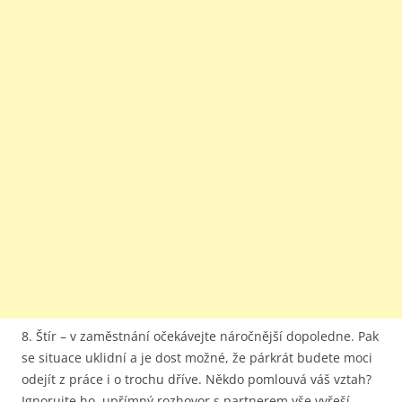
8. Štír – v zaměstnání očekávejte náročnější dopoledne. Pak
se situace uklidní a je dost možné, že párkrát budete moci
odejít z práce i o trochu dříve. Někdo pomlouvá váš vztah?
Ignorujte ho, upřímný rozhovor s partnerem vše vyřeší.