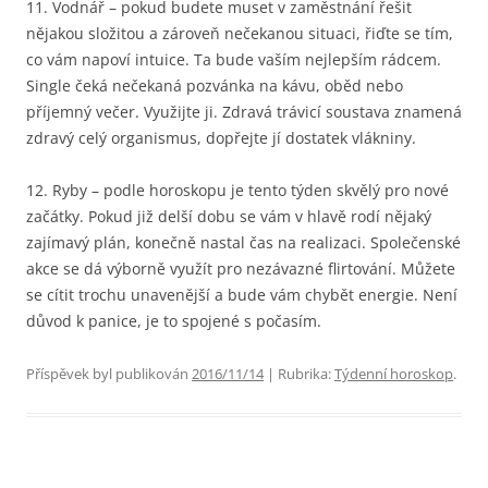
11. Vodnář – pokud budete muset v zaměstnání řešit
nějakou složitou a zároveň nečekanou situaci, řiďte se tím,
co vám napoví intuice. Ta bude vaším nejlepším rádcem.
Single čeká nečekaná pozvánka na kávu, oběd nebo
příjemný večer. Využijte ji. Zdravá trávicí soustava znamená
zdravý celý organismus, dopřejte jí dostatek vlákniny.
12. Ryby – podle horoskopu je tento týden skvělý pro nové
začátky. Pokud již delší dobu se vám v hlavě rodí nějaký
zajímavý plán, konečně nastal čas na realizaci. Společenské
akce se dá výborně využít pro nezávazné flirtování. Můžete
se cítit trochu unavenější a bude vám chybět energie. Není
důvod k panice, je to spojené s počasím.
Příspěvek byl publikován
2016/11/14
| Rubrika:
Týdenní horoskop
.