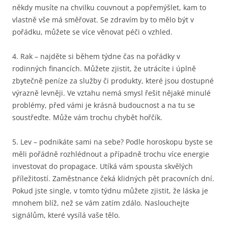
někdy musíte na chvilku couvnout a popřemýšlet, kam to
vlastně vše má směřovat. Se zdravím by to mělo být v
pořádku, můžete se více věnovat péči o vzhled.
4. Rak – najděte si během týdne čas na pořádky v
rodinných financích. Můžete zjistit, že utrácíte i úplně
zbytečně peníze za služby či produkty, které jsou dostupné
výrazně levněji. Ve vztahu nemá smysl řešit nějaké minulé
problémy, před vámi je krásná budoucnost a na tu se
soustřeďte. Může vám trochu chybět hořčík.
5. Lev – podnikáte sami na sebe? Podle horoskopu byste se
měli pořádně rozhlédnout a případně trochu více energie
investovat do propagace. Utíká vám spousta skvělých
příležitostí. Zaměstnance čeká klidných pět pracovních dní.
Pokud jste single, v tomto týdnu můžete zjistit, že láska je
mnohem blíž, než se vám zatím zdálo. Naslouchejte
signálům, které vysílá vaše tělo.