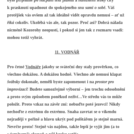
bylo příjemné po
nacpáni těla
jídlem a
nahuštění lebky
city
k prasknutí upadnout do spokojeného
snu sami o sobě
. Váš
protějšek vás ovšem až tak ideálně vidět opravdu nemusí – ať už
říká
cokoliv. Ukolébá vás ale, tak pozor. Proč asi? Dobrá nálada
nicméně Kozorohy neopustí, i pokud si jen tak z rozmaru vsadí:
mohou totiž vyhrát.
11. VODNÁŘ
Pro četné
Vodnáře
jakoby se sváteční dny staly prověrkou, co
všechno dokážou. A dokážou hodně. Všechno ale nemusí klapat
švábsky
dokonale, neměli byste zapomenout i na
prostor pro
improvizaci
! Budete samozřejmě výborní – jen trochu odosobnění
a proto svým způsobem poněkud
neživí
…Ve středu vás to může
položit. Proto vzkaz na závěr zní: nebuďte poté jezevci! Nikdy
nechoďte z extrému do extrému. Snaha zavrtat se o víkendu
nejraději v peřině a hlavu ukrýt pod polštářem je stejně marná.
Nevrčte proto! Stejně vás najdou, takže lepší je vyjít jim (a to