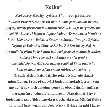
Kočka“
Padesátý druhý týden: 24
.
– 30. prosinec.
Situace: Protože štědrovečerní úplněk bude poznamenán Rakem,
popřejí hvězdy především rodinnému štěstí… a tak je to správné, tak
to má být. Slunce, Merkur a Jupiter budou v Kozorohovi a Venuše ve
Štíru. Mars couvá v Rakovi a Saturn ve Štírovi. Uran je v Rybách,
Neptun ve Vodnáři a Pluto ve Střelci. Z řečeného vyplývá, že
v aktuálním týdnu bude Saturn bdít nad pevností rodinných svazků,
zatímco Mars v opozici na Slunce a s ním prudce
opadající předvánoční stres mohou poněkud jinak tradiční a
konzervativní atmosféru svátků neblaze „načechrat“.
Protože přelom kalendářního roku představuje situaci
mimořádnou, i naše předpovědi budou mimořádné, a to v tom
smyslu, že se v nich omezíme pouze na obecné signály směrem
k zrozencům z jednotlivých znamení. Účastníci naší Hry o
budoucnost tak přijdou tentokrát trochu zkrátka. Měsíční Kočka
jim to jistě brzy vynahradí. Jsou svátky. Hvězdy na nebi i karty