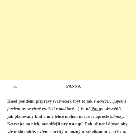
PANNA
Hned pondělní přípravy
svatvečera (být to tak
svačvečer
, l
ysperní
jezeleni
by
se vírně vrtáčeli v mokřavě
…) četné
Panny
přesvědčí,
jak plánovaný klid a mír lehce mohou narušit naprosté
blbinky.
Netrvejte na nich, moudřejší prý ustoupí. Pak už není důvod aby
vše nešlo dobře, ovšem s určitým možným zakolísáním ve středu.