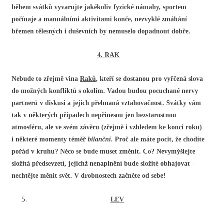
během svátků vyvarujte jakékoliv fyzické námahy, sportem
počínaje a manuálními aktivitami konče, nezvyklé zmáhání
břemen tělesných i duševních by nemuselo dopadnout dobře.
4. RAK
Nebude to zřejmě vina
Raků
, kteří se dostanou pro vyřčená slova
do možných konfliktů s okolím. Vadou budou pocuchané nervy
partnerů v diskusi a jejich přehnaná vztahovačnost. Svátky vám
tak v některých případech nepřinesou jen bezstarostnou
atmosféru, ale ve svém závěru (zřejmě i vzhledem ke konci roku)
i některé momenty téměř
bilanční
. Proč ale máte pocit, že chodíte
pořád v kruhu? Něco se bude muset změnit. Co? Nevymýšlejte
složitá předsevzetí, jejichž nenaplnění bude složité obhajovat –
nechtějte měnit svět. V drobnostech začněte od sebe!
LEV