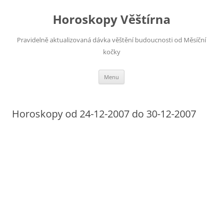
Horoskopy Věštírna
Pravidelně aktualizovaná dávka věštění budoucnosti od Měsíční
kočky
Přejít
Menu
k
obsahu
webu
Horoskopy od 24-12-2007 do 30-12-2007