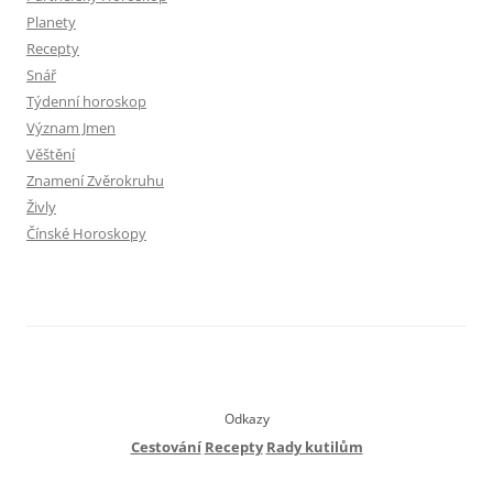
Planety
Recepty
Snář
Týdenní horoskop
Význam Jmen
Věštění
Znamení Zvěrokruhu
Živly
Čínské Horoskopy
Odkazy
Cestování
Recepty
Rady kutilům