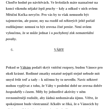
Choďte hodně po návštěvách. Ve hvězdách máte naznačené na
konci víkendu nějaké
lepší prachy –
kdy a odkud v nich ovšem
Měsíční Kočka nevyčte. Pro vás by to však nemuselo být
tajemstvím, ale pozor, my na rozdíl od
některých
ještě pořád
rozlišujeme: nemusí to být zrovna
čisté peníze
. Není ovšem
vyloučeno, že se může jednat i o
pochybený zisk nemateriální
povahy
.
VÁHY
Pokud se
Váhám
podaří skrýt vnitřní rozpory, budou Vánoce pro
okolí krásné. Rodinné zmatky ostatně nejspíš stejně nebude mít
smysl řešit teď a tady – k ničemu by to nevedlo. Navíc některé
mohou vyplývat z toho, že Váhy v poslední době ne zrovna dobře
hospodařily s časem
. Měly by jednotlivé aktivity v něm
rovnoměrněji rozložit, aby žádná nedoznávala újmu. Věřte, že
spokojenost bude všestranná! Ačkoliv se říká, že o Vánocích by