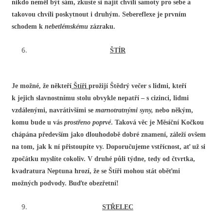
nikdo neměl být sám, zkuste si najít chvíli samoty pro sebe a
takovou chvíli poskytnout i druhým. Sebereflexe je prvním
schodem k
nebetlémskému
zázraku.
ŠTÍR
Je možné, že někteří
Štíři
prožijí Štědrý večer s lidmi, kteří
k jejich slavnostnímu stolu obvykle nepatří – s cizinci, lidmi
vzdálenými, navrátivšími se
marnotratnými syny,
nebo někým,
komu bude u vás
prostřeno poprvé
. Taková věc je Měsíční Kočkou
chápána především jako dlouhodobě dobré znamení, záleží ovšem
na tom, jak k ní přistoupíte vy. Doporučujeme vstřícnost, ať už si
zpočátku myslíte cokoliv. V druhé půli týdne, tedy od čtvrtka,
kvadratura Neptuna hrozí, že se Štíři mohou stát oběťmi
možných podvody. Buďte obezřetní!
STŘELEC