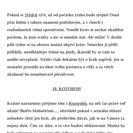
Pokud se
Střelců
týče, už od počátku týdne bude zřejmě Osud
přát lidem z tohoto znamení
podnikavým
, a v činech i
rozhodnutích velmi
operativním
. Neměli byste se nechat ukolébat
pocitem, že jsou svátky a nic se nemůže stát. Ale může! V druhé
půli týdne se na obzoru možná objeví krize. Nenechte ji příliš
přiblížit, neodkládejte řešení na jindy, škaredě by se vám to
mohlo nevyplatit. Střelci však dokážou být o krok napřed, jen se
nesnažte prosadit na úkor svého partnera a vždy a za všech
okolností ho nesmlouvavě
převálcovat
.
10. KOZOROH
Krásné narozeniny přejeme těm z
Kozorohů
, na něž čas právě teď
ukáže! Buďte blahořečeni…, obzvláště pokud v sexuální oblasti
nebudete chtít jen brát, ale především dávat, jak se na Vánoce (a
nejen) sluší. Čím víc dáte, o to více budete obdarováni. Možná by