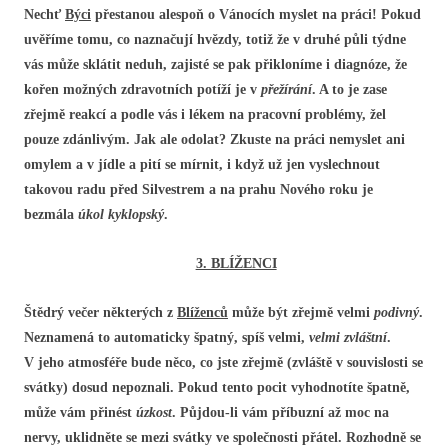
Nechť
Býci
přestanou alespoň o Vánocích myslet na práci! Pokud
uvěříme tomu, co naznačují hvězdy, totiž že v druhé půli týdne
vás může sklátit neduh, zajisté se pak přikloníme i diagnóze, že
kořen možných zdravotních potíží je v
přežírání
. A to je zase
zřejmě reakcí a podle vás i lékem na pracovní problémy, žel
pouze zdánlivým. Jak ale odolat? Zkuste na práci nemyslet ani
omylem a v jídle a pití se mírnit, i když už jen vyslechnout
takovou radu před Silvestrem a na prahu Nového roku je
bezmála
úkol kyklopský
.
3. BLÍŽENCI
Štědrý večer některých z
Blíženců
může být zřejmě velmi
podivný
.
Neznamená to automaticky špatný, spíš velmi,
velmi zvláštní
.
V jeho atmosféře bude něco, co jste zřejmě (zvláště v souvislosti se
svátky) dosud nepoznali. Pokud tento pocit vyhodnotíte špatně,
může vám přinést
úzkost
. Půjdou-li vám příbuzní až moc na
nervy, uklidněte se mezi svátky ve společnosti přátel. Rozhodně se