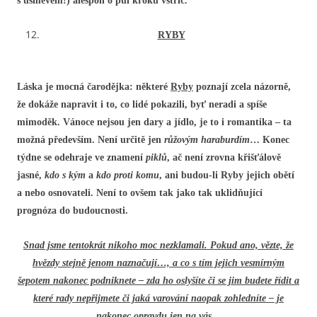
s úsměvem!) alespoň o půl kroku vstříc.
RYBY
Láska je mocná čarodějka: některé
Ryby
poznají zcela názorně,
že dokáže napravit i to, co lidé pokazili, byť neradi a spíše
mimoděk. Vánoce nejsou jen dary a jídlo, je to i romantika – ta
možná především. Není určitě jen
růžovým haraburdím
… Konec
týdne se odehraje ve znamení
piklů
, ač není zrovna křišťálově
jasné,
kdo s kým
a
kdo proti komu
, ani budou-li Ryby jejich obětí
a nebo osnovateli. Není to ovšem tak jako tak uklidňující
prognóza do budoucnosti.
Snad jsme tentokrát nikoho moc nezklamali. Pokud ano, vězte, že
hvězdy stejně jenom naznačují…, a co s tím jejich vesmírným
šepotem nakonec podniknete – zda ho oslyšíte či se jim budete řídit a
které rady nepřijmete či jaká varování naopak zohledníte – je
nakonec opravdu jen na vás…