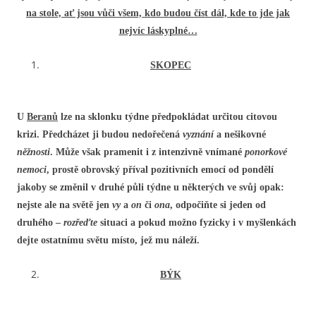
na stole, ať jsou vůči všem, kdo budou číst dál, kde to jde jak
nejvíc láskyplné…
SKOPEC
U
Beranů
lze na sklonku týdne předpokládat určitou citovou
krizi. Předcházet ji budou nedořečená
vyznání
a nešikovné
něžnosti
. Může však pramenit i z intenzivně vnímané
ponorkové
nemoci
, prostě obrovský příval pozitivních emocí od pondělí
jakoby se změnil v druhé půli týdne u některých ve svůj opak:
nejste ale na světě jen
vy
a
on
či
ona
, odpočiňte si jeden od
druhého –
rozřeďte
situaci a pokud možno fyzicky i v myšlenkách
dejte ostatnímu světu místo, jež mu náleží.
BÝK