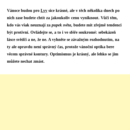
Vánoce budou pro
Lvy
sice krásné, ale v těch několika dnech po
nich zase budete chtít za jakoukoliv cenu vyniknout. Vůči těm,
kdo vás však neuznají za
pupek světa
, budete mít zřejmě tendenci
být protivní. Ovládejte se, a to i ve sféře soukromé: sebekázeň
lásce svědčí a ne, že ne. A vyhněte se závažným rozhodnutím, na
ty ale opravdu není správný čas, protože vánoční optika bere
věcem správné kontury. Optimismus je krásný, ale lehko se jim
můžete nechat zmást.