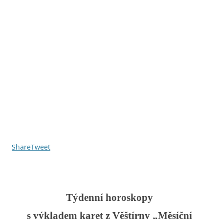
Share
Tweet
Týdenní horoskopy
s výkladem karet z Věštírny „Měsíční