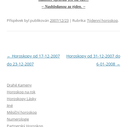
– Nashledanou za týden. –
Příspěvek byl publikován
2007/12/23
| Rubrika:
Týdenní horoskop
.
Navigace
←
Horoskopy od 17-12-2007
Horoskopy od 31-12-2007 do
pro
do 23-12-2007
6-01-2008
→
příspěvky
Drahé Kameny
Horoskop na rok
Horoskopy Lásky
Jiné
Měsíční horoskop
Numerologie
Partnerský Horoskop