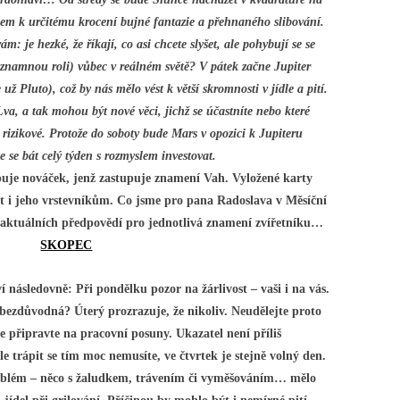
em k určitému krocení bujné fantazie a přehnaného slibování.
 vám: je hezké, že říkají, co asi chcete slyšet, ale pohybují se se
významnou roli) vůbec v reálném světě? V pátek začne Jupiter
už Pluto), což by nás mělo vést k větší skromnosti v jídle a pití.
va, a tak mohou být nové věci, jichž se účastníte nebo které
rizikové. Protože do soboty bude Mars v opozici k Jupiteru
 se bát celý týden s rozmyslem investovat.
uje nováček, jenž zastupuje znamení Vah. Vyložené karty
t i jeho vrstevníkům. Co jsme pro pana Radoslava v Měsíční
ci aktuálních předpovědí pro jednotlivá znamení zvířetníku…
SKOPEC
 následovně: Při pondělku pozor na žárlivost – vaši i na vás.
bezdůvodná? Úterý prozrazuje, že nikoliv. Neudělejte proto
e připravte na pracovní posuny. Ukazatel není příliš
 trápit se tím moc nemusíte, ve čtvrtek je stejně volný den.
oblém – něco s žaludkem, trávením či vyměšováním… mělo