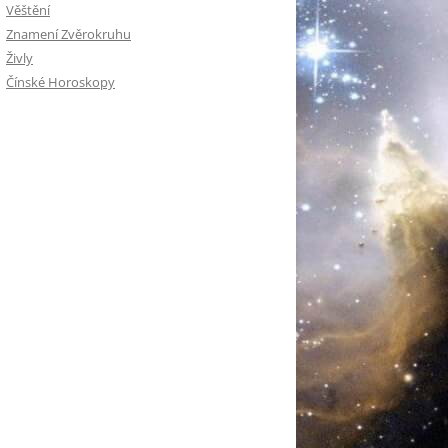
Věštění
Znamení Zvěrokruhu
Živly
Čínské Horoskopy