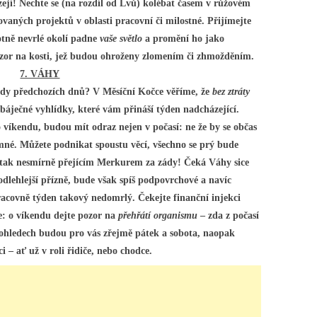
ejí! Nechte se (na rozdíl od Lvů) kolébat časem v růžovém
vaných projektů v oblasti pracovní či milostné. Přijímejte
otně nevrlé okolí padne
vaše světlo
a promění ho jako
ozor na kosti, jež budou ohroženy zlomením či zhmožděním.
7. VÁHY
ady předchozích dnů? V Měsíční Kočce věříme, že
bez ztráty
k báječné vyhlídky, které vám přináší týden nadcházející.
 o víkendu, budou mít odraz nejen v počasí: ne že by se občas
mné. Můžete podnikat spoustu věcí, všechno se prý bude
 tak nesmírně přejícím Merkurem za zády! Čeká Váhy sice
odlehlejší přízně, bude však spíš podpovrchové a navíc
racovně týden takový nedomrlý. Čekejte finanční injekci
ce: o víkendu dejte pozor na
přehřátí organismu
– zda z počasí
ch ohledech budou pro vás zřejmě pátek a sobota, naopak
i – ať už v roli řidiče, nebo chodce.