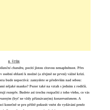
8. ŠTÍR
bilanční chandra
, pocítí jistou citovou nenaplněnost. Přes
v osobní oblasti k možné (a zřejmě ne první) vážné krizi.
era bude nepoctivá: zamyslete se především nad sebou:
mi nějaké manko? Pozor také na vztah s jedním z rodičů.
jí rozepře. Budete asi trochu rozpačití z toho všeho, co vás
rozeným
(byť ne vždy přiznávaným)
konzervatismem
. A
í konečně se pro příště pokusit vnést do vydávání peněz