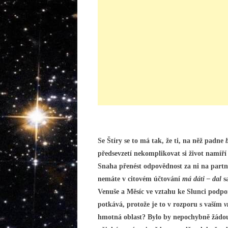
Se Štíry se to má tak, že ti, na něž padne
předsevzetí nekomplikovat si život namíří 
Snaha přenést odpovědnost za ni na partn
nemáte v citovém účtování
má dáti – dal
sa
Venuše a Měsíc ve vztahu ke Slunci podporu
potkává, protože je to v rozporu s vaším
v
hmotná oblast? Bylo by nepochybně žádouc