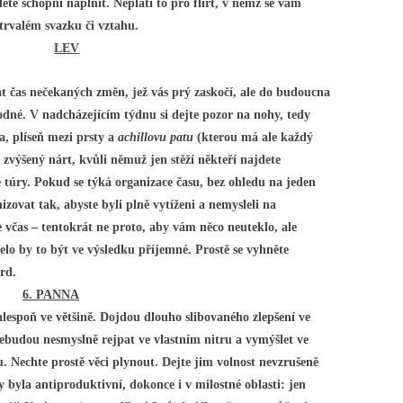
te schopni naplnit. Neplatí to pro flirt, v němž se vám
 trvalém svazku či vztahu.
LEV
t čas nečekaných změn, jež vás prý zaskočí, ale do budoucna
odné. V nadcházejícím týdnu si dejte pozor na nohy, tedy
a, plíseň mezi prsty a
achillovu patu
(kterou má ale každý
ě zvýšený nárt, kvůli němuž jen stěží někteří najdete
 túry. Pokud se týká organizace času, bez ohledu na jeden
izovat tak, abyste byli plně vytíženi a nemysleli na
 včas – tentokrát ne proto, aby vám něco neuteklo, ale
lo by to být ve výsledku příjemné. Prostě se vyhněte
ard.
6. PANNA
espoň ve většině. Dojdou dlouho slibovaného zlepšení ve
nebudou nesmyslně rejpat ve vlastním nitru a vymýšlet ve
u. Nechte prostě věci plynout. Dejte jim volnost nevzrušeně
y byla antiproduktivní, dokonce i v milostné oblasti: jen