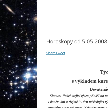
Horoskopy od 5-05-2008
Share
Tweet
Týd
s výkladem kare
Devatenác
Situace: Nadcházející týden přináší na n
v daném dni a zřejmě i v den následující vý
zmatkům a nepochopení. Nebuďte proto tv