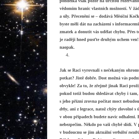
pondělka však pozor na určitou rozervano
vědomím hranic vlastních možností. V žád
a síly. Přecenění se – dodává Měsíční Koč
byste měli dát na zacházení s informacemi
zmatek a donutit vás udělat chybu. Přes 
je raději hned pusťte druhým uchem ven! R
naopak.
Jak se Raci vyrovnali s nečekaným ohrom
potkat? Jistě dobře. Dost možná vás podnít
obvykle! Za to, že zřejmě jinak Raci prož
pokud totiž budou shledávat chyby i tam,
s jeho přízní zrovna počítat moct nebudou. 
drby
, ani z legrace, natož
chýry
zlovolné s 
v obou případech budete navíc odhaleni.
nebezpečím. Někdo po vaši chybě slídí. V 
v budoucnu se jim aktuální
verbální nezdr