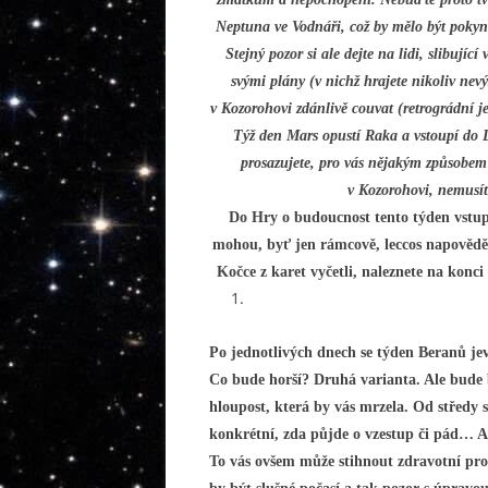
Neptuna ve Vodnáři, což by mělo být pokyn
Stejný pozor si ale dejte na lidi, slibující
svými plány (v nichž hrajete nikoliv ne
v Kozorohovi zdánlivě couvat (retrográdní je 
Týž den Mars opustí Raka a vstoupí do L
prosazujete, pro vás nějakým způsobem 
v Kozorohovi, nemusíte
Do Hry o budoucnost tento týden vstup
mohou, byť jen rámcově, leccos napovědě
Kočce z karet vyčetli, naleznete na kon
Po jednotlivých dnech se týden Beranů jeví
Co bude horší? Druhá varianta. Ale bude 
hloupost, která by vás mrzela. Od středy s
konkrétní, zda půjde o vzestup či pád… Ale
To vás ovšem může stihnout zdravotní pr