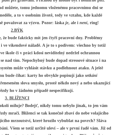
 jídel při grilování. Příčinou by mohlo být i nemírné pití.
kud můžete, tomu jednomu vloženému pracovnímu dni se
neděle, a to v osobním životě, tedy ve vztahu, kde každé
ně považovat za výzvu. Pozor: láska
je
, ale i
není
, ring!
2.BÝK
, že bude fakticky mít jen čtyři pracovní dny. Problémy
 ve víkendové náladě. A je to s podivem: všechno by totiž
e škole či v práci kdosi neviditelný nedržel ochrannou
 se nad tím. Nepochybný bude dopad stressové situace i na
systém může vyhlásit stávku a podlehnout ataku. A ještě
dnu bude číhat: karty ho obvykle popisují jako
setkání
řeneseném slova smyslu, prostě někdo nový a nebo ukazující
hvězdy ho v žádném případě nespecifikují.
3. BLÍŽENCI
 okolí miluje? Bodejť, nikdy tomu nebylo jinak, to jen vám
zdy mračí. Blíženci se tak konečně zbaví do nebe volajícího
ícího mrzoutství, které hrozilo vybublat na povrch? Sláva
ni. Všem se totiž určitě uleví – ale v první řadě vám. Již od