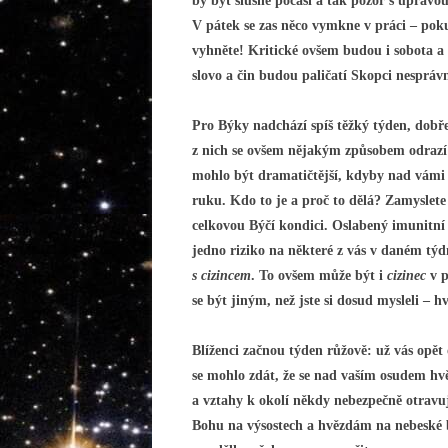
by být slušné počasí a tak pozor s úpravou
V pátek se zas něco vymkne v práci – po
vyhněte! Kritické ovšem budou i sobota a 
slovo a čin budou paličatí Skopci nespráv
Pro Býky nadchází spíš těžký týden, dobře
z nich se ovšem nějakým způsobem odrazí i
mohlo být dramatičtější, kdyby nad vámi v
ruku. Kdo to je a proč to dělá? Zamyslete
celkovou Býčí kondici. Oslabený imunitní 
jedno riziko na některé z vás v daném tý
s cizincem
. To ovšem může být i
cizinec
v p
se být jiným, než jste si dosud mysleli – 
Blíženci začnou týden růžově: už vás opět
se mohlo zdát, že se nad vaším osudem hvě
a vztahy k okolí někdy nebezpečně otravuj
Bohu na výsostech a hvězdám na nebeské bá