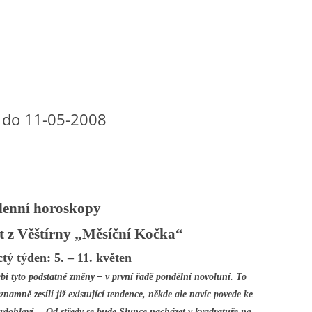
 do 11-05-2008
enní horoskopy
t z Věštírny „Měsíční Kočka“
tý týden: 5. – 11. květen
ebi tyto podstatné změny – v první řadě pondělní novoluní. To
znamně zesílí již existující tendence, někde ale navíc povede ke
rdohlaví… Od středy se bude Slunce nacházet v kvadratuře na