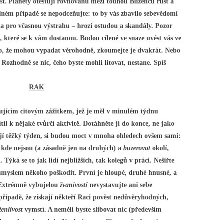
st.
Planety otestují rovnováhu mezi touhou Blíženců růst a
ném případě se nepodceňujte: to by vás zbavilo sebevědomí
ka pro včasnou výstrahu – hrozí ostudou a skandály. Pozor
, které se k vám dostanou. Budou cílené ve snaze uvést vás ve
to, že mohou vypadat věrohodně, zkoumejte je dvakrát. Nebo
ozhodně se nic, čeho byste mohli litovat, nestane. Spíš
RAK
ujícím citovým zážitkem, jež je měl v minulém týdnu
il k nějaké tvůrčí aktivitě. Dotáhněte ji do konce, ne jako
ijí těžký týden, si budou moct v mnoha ohledech ovšem sami:
 kde nejsou (a zásadně jen na druhých) a
buzerovat
okolí,
Týká se to jak lidí nejbližších, tak kolegů v práci. Nešiřte
úmyslem někoho poškodit. První je hloupé, druhé hnusné, a
 Extrémně vybujelou
žvanivostí
nevystavujte ani sebe
případě, že získají někteří Raci pověst nedůvěryhodných,
ženlivost
vymstí. A neměli byste slibovat nic (především