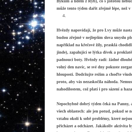
Býkům a lidem z Ryb), co s jistotou nebude
může tento týden dařit zřejmě lépe, než v
Hvězdy napovídají, že pro Lvy může nasta
budou zřejmě v nejlepším slova smyslu pl
například na křečové žíly, prasklá chodidl
jinde), zapalující se lýtka dívek a proklat
padnoucí boty. Hvězdy radí: žádné dlouhé
volný den navíc, se své dny pokuste zorgan
hlouposti. Dodržujte režim a choďte všude
proto, aby vás nezaskočila náhoda. Nemuse
nahodilostem, což platí i pro sázení a haz
Nepochybně dobrý týden čeká na Panny, al
všech oblastech: ale jen potud, pokud se 
vztahu okolí k sobě problémy, které nejso
přicházet a odcházet. Jakákoliv aktivita b