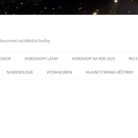
doucnosti od Měsíční kočky
Přejít
k
OSKOP
HOROSKOPY LÁSKY
HOROSKOP NA ROK 2025
RECE
obsahu
webu
NUMEROLOGIE
VÝZNAM JMEN
HLAVNÍ STRÁNKA VĚŠTÍRNY