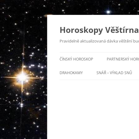
Horoskopy Věštírna
Pravidelně aktualizovaná dávka věštění bu
ČÍNSKÝ HOROSKOP
PARTNERSKÝ HOR
DRAHOKAMY
SNÁŘ – VÝKLAD SNŮ