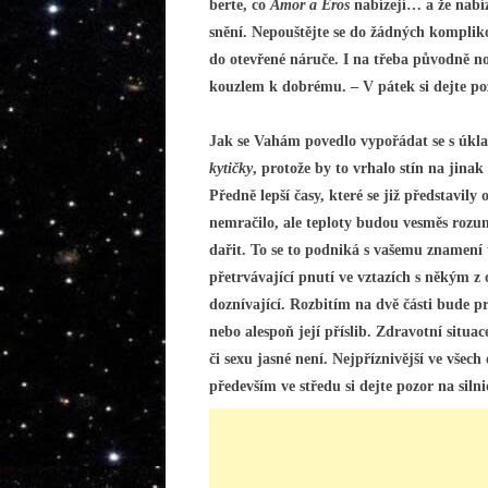
berte, co
Amor a Eros
nabízejí… a že nabíz
snění. Nepouštějte se do žádných kompliko
do otevřené náruče. I na třeba původně n
kouzlem k dobrému. – V pátek si dejte p
Jak se Vahám povedlo vypořádat se s úkl
kytičky
, protože by to vrhalo stín na jina
Předně lepší časy, které se již představily
nemračilo, ale teploty budou vesměs rozu
dařit. To se to podniká s vašemu znamení
přetrvávající pnutí ve vztazích s někým z 
doznívající. Rozbitím na dvě části bude p
nebo alespoň její příslib. Zdravotní situa
či sexu jasné není. Nejpříznivější ve vše
především ve středu si dejte pozor na silnic