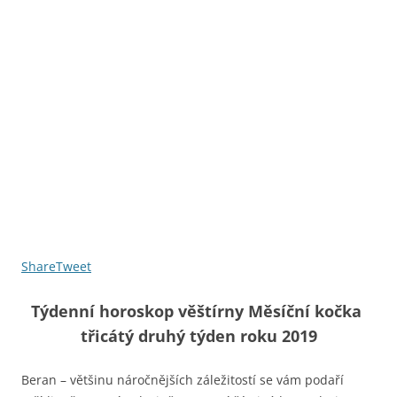
Share
Tweet
Týdenní horoskop věštírny Měsíční kočka
třicátý druhý týden roku 2019
Beran – většinu náročnějších záležitostí se vám podaří