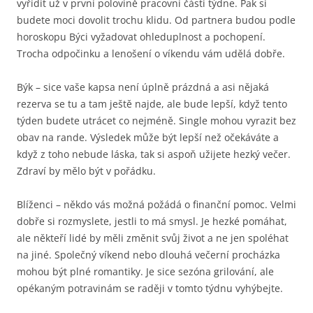
vyřídit už v první polovině pracovní části týdne. Pak si
budete moci dovolit trochu klidu. Od partnera budou podle
horoskopu Býci vyžadovat ohleduplnost a pochopení.
Trocha odpočinku a lenošení o víkendu vám udělá dobře.
Býk – sice vaše kapsa není úplně prázdná a asi nějaká
rezerva se tu a tam ještě najde, ale bude lepší, když tento
týden budete utrácet co nejméně. Single mohou vyrazit bez
obav na rande. Výsledek může být lepší než očekáváte a
když z toho nebude láska, tak si aspoň užijete hezký večer.
Zdraví by mělo být v pořádku.
Blíženci – někdo vás možná požádá o finanční pomoc. Velmi
dobře si rozmyslete, jestli to má smysl. Je hezké pomáhat,
ale někteří lidé by měli změnit svůj život a ne jen spoléhat
na jiné. Společný víkend nebo dlouhá večerní procházka
mohou být plné romantiky. Je sice sezóna grilování, ale
opékaným potravinám se raději v tomto týdnu vyhýbejte.