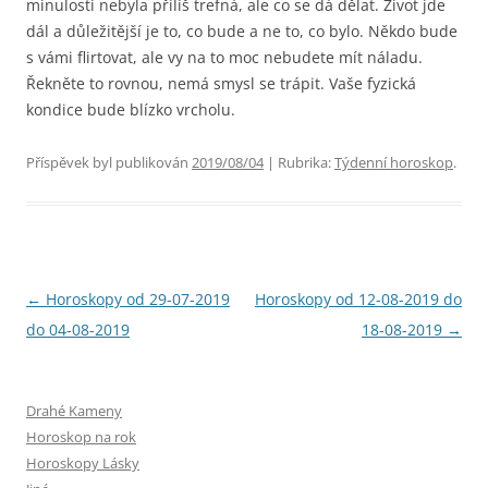
minulosti nebyla příliš trefná, ale co se dá dělat. Život jde
dál a důležitější je to, co bude a ne to, co bylo. Někdo bude
s vámi flirtovat, ale vy na to moc nebudete mít náladu.
Řekněte to rovnou, nemá smysl se trápit. Vaše fyzická
kondice bude blízko vrcholu.
Příspěvek byl publikován
2019/08/04
| Rubrika:
Týdenní horoskop
.
Navigace
←
Horoskopy od 29-07-2019
Horoskopy od 12-08-2019 do
pro
do 04-08-2019
18-08-2019
→
příspěvky
Drahé Kameny
Horoskop na rok
Horoskopy Lásky