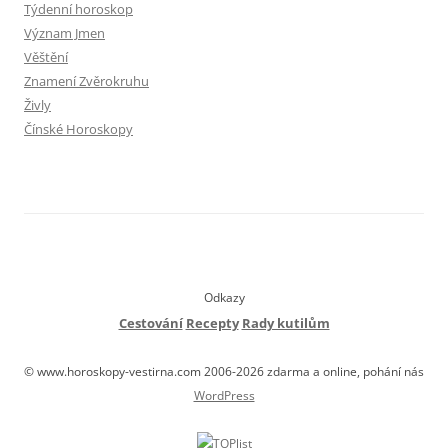
Týdenní horoskop
Význam Jmen
Věštění
Znamení Zvěrokruhu
Živly
Čínské Horoskopy
Odkazy
Cestování
Recepty
Rady kutilům
© www.horoskopy-vestirna.com 2006-2026 zdarma a online, pohání nás
WordPress