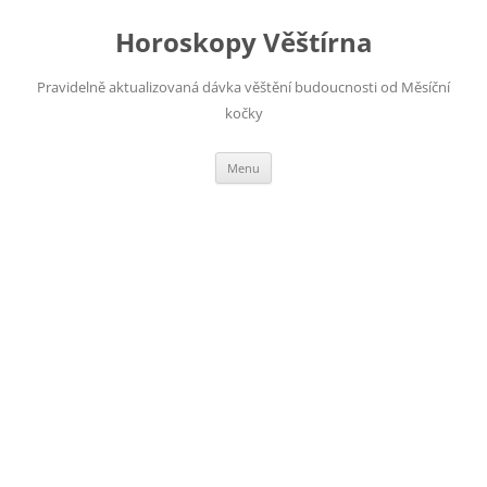
Horoskopy Věštírna
Pravidelně aktualizovaná dávka věštění budoucnosti od Měsíční
kočky
Přejít
Menu
k
obsahu
webu