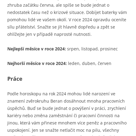
zhruba začátku června, ale spíše se bude jednat o
nedostatek času než o krizové situace. Dobíjet baterky vám
pomohou lidé ve vašem okolí. V roce 2024 opravdu oceníte
sílu přátelství. Snažte se jít hlavně dopředu a zpět se
ohlížejte jen v případě naprosté nutnosti.
Nejlepší měsíce v roce 2024:
srpen, listopad, prosinec
Nejhorší měsíce v roce 2024:
leden, duben, červen
Práce
Podle horoskopu na rok 2024 mohou lidé narození ve
znamení zvěrokruhu Beran dosáhnout mnoha pracovních
úspěchů. Buď se bude jednat o povýšení v práci, zrychlení
kariéry nebo změna zaměstnání či pracovní činnosti na
jinou, která vám přinese mnohem více peněz a pracovního
uspokojení. Jen se snažte netlačit moc na pilu, všechny