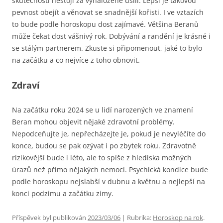
skutečnosti nestojí za vynaložené úsilí. Lepší je takovou
pevnost obejít a věnovat se snadnější kořisti. I ve vztazích
to bude podle horoskopu dost zajímavé. Většina Beranů
může čekat dost vášnivý rok. Dobývání a randění je krásné i
se stálým partnerem. Zkuste si připomenout, jaké to bylo
na začátku a co nejvíce z toho obnovit.
Zdraví
Na začátku roku 2024 se u lidí narozených ve znamení
Beran mohou objevit nějaké zdravotní problémy.
Nepodceňujte je, nepřecházejte je, pokud je nevyléčíte do
konce, budou se pak ozývat i po zbytek roku. Zdravotně
rizikovější bude i léto, ale to spíše z hlediska možných
úrazů než přímo nějakých nemocí. Psychická kondice bude
podle horoskopu nejslabší v dubnu a květnu a nejlepší na
konci podzimu a začátku zimy.
Příspěvek byl publikován
2023/03/06
| Rubrika:
Horoskop na rok
.