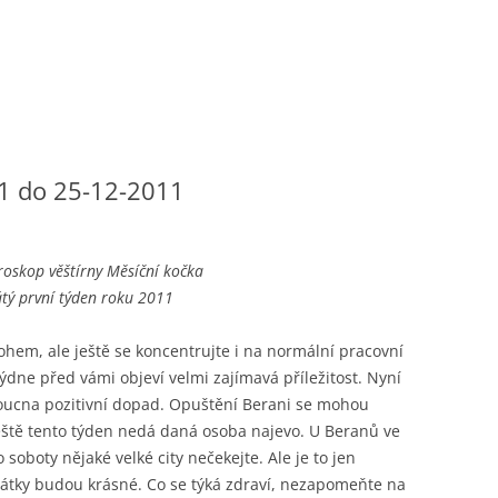
1 do 25-12-2011
roskop věštírny Měsíční kočka
tý první týden roku 2011
ohem, ale ještě se koncentrujte i na normální pracovní
týdne před vámi objeví velmi zajímavá příležitost. Nyní
ucna pozitivní dopad. Opuštění Berani se mohou
ještě tento týden nedá daná osoba najevo. U Beranů ve
oboty nějaké velké city nečekejte. Ale je to jen
ky budou krásné. Co se týká zdraví, nezapomeňte na