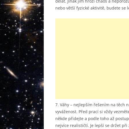
dělat. Jinak jim hrozí chaos a nepor
nebo větší fyzické aktivitě, budete se lé
7. Váhy – nejlepším řešením na těch n
vyváženost. Před prací si vždy vezměte
někde přidejte a podle toho až postupu
nejvíce realističtí. Je lepší se držet p