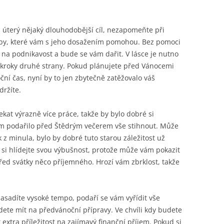
či úterý nějaký dlouhodobější cíl, nezapomeňte při
soby, které vám s jeho dosažením pomohou. Bez pomoci
 na podnikavost a bude se vám dařit. V lásce je nutno
na kroky druhé strany. Pokud plánujete před Vánocemi
ční čas, nyní by to jen zbytečně zatěžovalo váš
držíte.
ekat výrazně více práce, takže by bylo dobré si
ám podařilo před Štědrým večerem vše stihnout. Může
k z minula, bylo by dobré tuto starou záležitost už
e si hlídejte svou výbušnost, protože může vám pokazit
řed svátky něco příjemného. Hrozí vám zbrklost, takže
nasadíte vysoké tempo, podaří se vám vyřídit vše
udete mít na předvánoční přípravy. Ve chvíli kdy budete
 extra příležitost na zajímavý finanční příjem. Pokud si