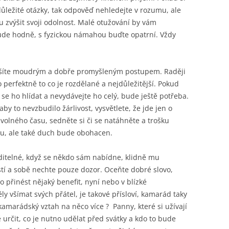
důležité otázky, tak odpověď nehledejte v rozumu, ale
u zvýšit svoji odolnost. Malé otužování by vám
ude hodně, s fyzickou námahou buďte opatrní. Vždy
vyřešíte moudrým a dobře promyšleným postupem. Raději
 perfektně to co je rozdělané a nejdůležitější. Pokud
se ho hlídat a nevydávejte ho celý, bude ještě potřeba.
by to nevzbudilo žárlivost, vysvětlete, že jde jen o
olného času, sedněte si či se natáhněte a trošku
lu, ale také duch bude obohacen.
ditelné, když se někdo sám nabídne, klidně mu
tí a sobě nechte pouze dozor. Oceňte dobré slovo,
 přinést nějaký benefit, nyní nebo v blízké
 všímat svých přátel, je takové přísloví, kamarád taky
marádský vztah na něco více ? Panny, které si užívají
 určit, co je nutno udělat před svátky a kdo to bude