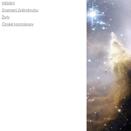
Věštění
Znamení Zvěrokruhu
Živly
Čínské Horoskopy