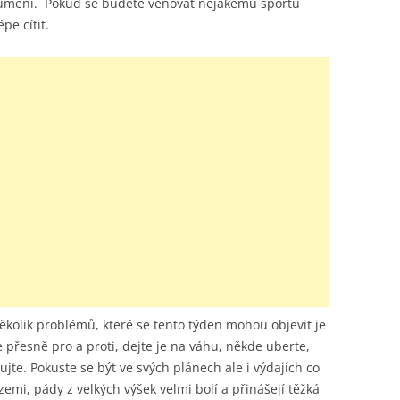
ozumění. Pokud se budete věnovat nějakému sportu
pe cítit.
ěkolik problémů, které se tento týden mohou objevit je
 přesně pro a proti, dejte je na váhu, někde uberte,
jte. Pokuste se být ve svých plánech ale i výdajích co
ři zemi, pády z velkých výšek velmi bolí a přinášejí těžká