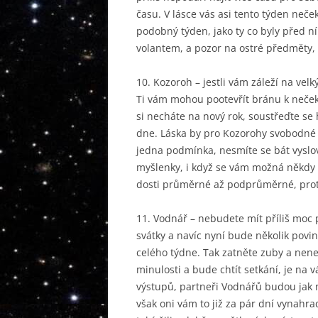
času. V lásce vás asi tento týden neče
podobný týden, jako ty co byly před n
volantem, a pozor na ostré předměty, 
10. Kozoroh – jestli vám záleží na velk
Ti vám mohou pootevřít bránu k neček
si necháte na nový rok, soustřeďte se
dne. Láska by pro Kozorohy svobodné 
jedna podmínka, nesmíte se bát vyslov
myšlenky, i když se vám možná někdy 
dosti průměrné až podprůměrné, prot
11. Vodnář – nebudete mít příliš moc 
svátky a navíc nyní bude několik povin
celého týdne. Tak zatněte zuby a nene
minulosti a bude chtít setkání, je na v
výstupů, partneři Vodnářů budou jak n
však oni vám to již za pár dní vynahrad