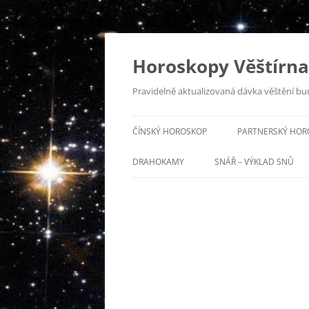
Horoskopy Věštírna
Pravidelně aktualizovaná dávka věštění bu
ČÍNSKÝ HOROSKOP
PARTNERSKÝ HOR
DRAHOKAMY
SNÁŘ – VÝKLAD SNŮ