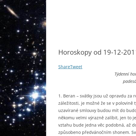
Horoskopy od 19-12-201
Share
Tweet
Týdenní ho
padesá
1. Beran – svátky jsou už opravdu za r
záležitosti, je možné že se v polovině 
uzavírané smlouvy budou mít do budo
někomu velmi výrazně zalíbit, jen to 
vztahu bude jedna věc podobná, až do s
způsobeno předvánočním shonem. Svát