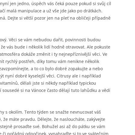
nyní jen jedno, úspěch vás čeká pouze pokud si svůj cíl
tačí malá manipulace a už vše jde jako po drátkách.
. Dejte si větší pozor jen na pleť na obličeji případně
ůžový. Věci se vám nebudou dařit, povinnosti budou
že vás bude i několik lidí hodně otravovat. Ale pokuste
 atmosféra dokáže změnit i ty nejnepříznivější věci. Ve
ít rychlý postřeh, díky tomu vám nenikne několik
u zavzpomínejte, a to co bylo dobré zopakujte a nebo
t nyní dobré kyselejší věci. Citrusy ale i například
vitamínů, dělali jste si někdy například typickou
 sousedé si na Vánoce často dělají tuto lahůdku a vědí
tahy s okolím. Tento týden se snažte nevnucovat váš
, že máte pravdu. Dělejte, že nasloucháte, zakývejte
stejně prosaďte své. Bohužel asi až do pátku se vám
be či pořádný odpočinek, vynahraďte si to ve svátečním