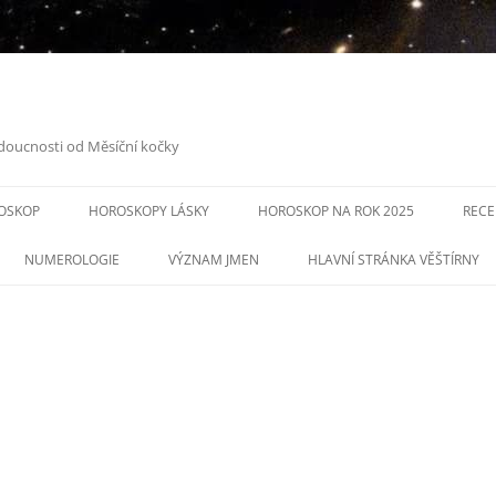
doucnosti od Měsíční kočky
Přejít
k
OSKOP
HOROSKOPY LÁSKY
HOROSKOP NA ROK 2025
RECE
obsahu
webu
NUMEROLOGIE
VÝZNAM JMEN
HLAVNÍ STRÁNKA VĚŠTÍRNY