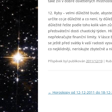
také žili v dobře osvětlených místnost
12. Ryby – velmi důležité bude, abyste
určíte co je důležité a co není, ty důl
důležité řešte podle toho kolik vám z
předsváteční dosti chaotický týden. Hlí
nepřekračujte finanční limity. V lásce
se ještě před svátky k vaší radosti vysv
co nejklidněji, neriskujte zbytečně a n
Příspěvek byl publikován
2011/12/19
| Rub
Navigace
←
Horoskopy od 12-12-2011 do 18-12
pro
příspěvky