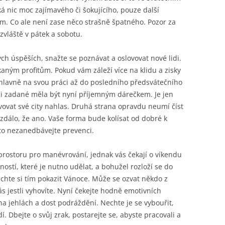
ká nic moc zajímavého či šokujícího, pouze další
ím. Co ale není zase něco strašně špatného. Pozor za
zvláště v pátek a sobotu.
ých úspěších, snažte se poznávat a oslovovat nové lidi.
aným profitům. Pokud vám záleží více na klidu a zisky
 hlavně na svou práci až do posledního předsvátečního
i zadané měla být nyní příjemným dárečkem. Je jen
ovat své city nahlas. Druhá strana opravdu neumí číst
zdálo, že ano. Vaše forma bude kolísat od dobré k
o nezanedbávejte prevenci.
prostoru pro manévrování, jednak vás čekají o víkendu
ností, které je nutno udělat, a bohužel rozloží se do
chte si tím pokazit Vánoce. Může se ozvat někdo z
ás jestli vyhovíte. Nyní čekejte hodně emotivních
a jehlách a dost podráždění. Nechte je se vybouřit,
í. Dbejte o svůj zrak, postarejte se, abyste pracovali a