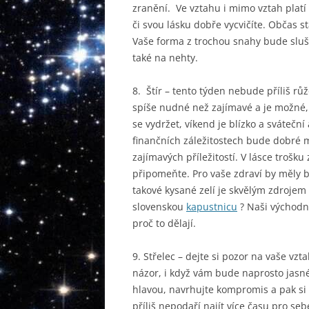
zranění. Ve vztahu i mimo vztah platí 
či svou lásku dobře vycvičíte. Občas s
Vaše forma z trochou snahy bude slušná
také na nehty.
8. Štír – tento týden nebude příliš r
spíše nudné než zajímavé a je možné, 
se vydržet, víkend je blízko a sváteční
finančních záležitostech bude dobré m
zajímavých příležitostí. V lásce trošk
připomeňte. Pro vaše zdraví by měly bý
takové kysané zelí je skvělým zdrojem 
slovenskou
kapustnicu
? Naši východní
proč to dělají.
9. Střelec – dejte si pozor na vaše vz
názor, i když vám bude naprosto jasné
hlavou, navrhujte kompromis a pak si 
příliš nepodaří najít více času pro se