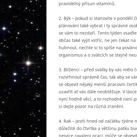
pravidelný přísun vitamínů.
2. Býk – pokud si stanovíte v pondělí 
plánování také vybrat i ty správné o
se vám to nezdaří. Tento týden vsaďte
občas také vyjít vstříc, ne jen čekat 
hubnout, nechte si to spíše na pováno
organismus a o svátcích se stejně neu
3. Blíženci – před svátky by vás mělo č
rozvrhnout správně čas, tak aby se v
se objevit nějaký menší pracovní čertí
uzavřít ať vás dále neobtěžuje. V lásc
nyní hodně věcí, a to rozhodně není p
si dejte pozor na různá zranění.
4. Rak – jestli hned od začátku týdne 
důležité do čtvrtka a většinu pátku b
nejvíce zavaleni prací, může se objevit