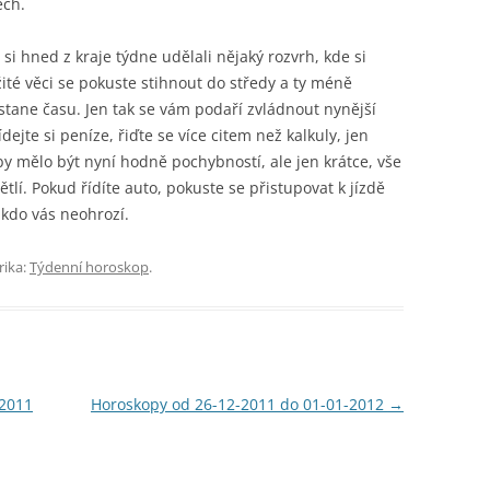
ech.
 si hned z kraje týdne udělali nějaký rozvrh, kde si
ežité věci se pokuste stihnout do středy a ty méně
ůstane času. Jen tak se vám podaří zvládnout nynější
dejte si peníze, řiďte se více citem než kalkuly, jen
 by mělo být nyní hodně pochybností, ale jen krátce, vše
ětlí. Pokud řídíte auto, pokuste se přistupovat k jízdě
ikdo vás neohrozí.
rika:
Týdenní horoskop
.
-2011
Horoskopy od 26-12-2011 do 01-01-2012
→