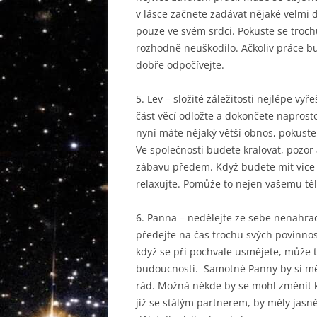
v lásce začnete zadávat nějaké velmi 
pouze ve svém srdci. Pokuste se troch
rozhodně neuškodilo. Ačkoliv práce b
dobře odpočívejte.
5. Lev – složité záležitosti nejlépe 
část věcí odložte a dokončete naprosto
nyní máte nějaký větší obnos, pokuste 
Ve společnosti budete kralovat, pozor a
zábavu předem. Když budete mít více v
relaxujte. Pomůže to nejen vašemu tě
6. Panna – nedělejte ze sebe nenahra
předejte na čas trochu svých povinnos
když se při pochvale usmějete, může to
budoucnosti. Samotné Panny by si měly
rád. Možná někde by se mohl změnit ka
již se stálým partnerem, by měly jasně