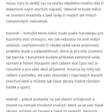
múza, nyní je skvělý čas na tvorbu nějakého nového díla či
dokončení svých starších nápadů. Obecně to bude měsíc
ve znamení kreativity a také lásky či malých ale milých
romantických radovánek.
Kozoroh – bohužel tento měsíc bude podle horoskopu pro
Kozorohy dost stresující. Ani tak nebudou na vině vnější
události, nepříjemnosti či nějaká velká várka povinností,
problém bude v zodpovědnosti, která je pro toto znamení
tak typická. I banalitám budete přikládat extrémně velký
význam a řešení hloupostí vám zabere více času než je
rozumné a pro vaše okolí přijatelné. Finance by měly být
celkem v pořádku, ale vaše zkoumání i naprostých banalit
znechutí okolí a můžete tak čekat docela hodně různých
hádek a sporů.
Vodnář – pokud postavíte na své vlastní schopnosti a
hlavně na nemalé množství znalostí, které se ve vaší hlavě
ukrývá, můžete od července čekat to nejlepší. Nejhorší