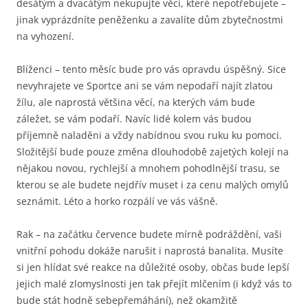
desátým a dvacátým nekupujte věci, které nepotřebujete –
jinak vyprázdníte peněženku a zavalíte dům zbytečnostmi
na vyhození.
Blíženci – tento měsíc bude pro vás opravdu úspěšný. Sice
nevyhrajete ve Sportce ani se vám nepodaří najít zlatou
žílu, ale naprostá většina věcí, na kterých vám bude
záležet, se vám podaří. Navíc lidé kolem vás budou
příjemně naladěni a vždy nabídnou svou ruku ku pomoci.
Složitější bude pouze změna dlouhodobě zajetých kolejí na
nějakou novou, rychlejší a mnohem pohodlnější trasu, se
kterou se ale budete nejdřív muset i za cenu malých omylů
seznámit. Léto a horko rozpálí ve vás vášně.
Rak – na začátku července budete mírně podráždění, vaši
vnitřní pohodu dokáže narušit i naprostá banalita. Musíte
si jen hlídat své reakce na důležité osoby, občas bude lepší
jejich malé zlomyslnosti jen tak přejít mlčením (i když vás to
bude stát hodně sebepřemáhání), než okamžitě