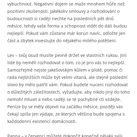
vybuchnout. Negativní dojem se maže mnohem hůře než
pozitivní zkušenosti. Jakékoliv smlouvy a rozhodování o
budoucnosti si raději nechte na posledních pět dnů
měsíce, tehdy vaše forma a schopnost vidět do dáli budou
nejlepší. Pokud vám zůstane már korun navíc, odložte jen
část a zbytek investujte do nějakého milého potěšení.
Lev – svůj osud musíte pevně držet ve vlastních rukou. Jiní
lidé by neměli rozhodovat o tom, co je pro vás to nejlepší.
Samozřejmě nejste jakešovským kůlem v plotě, pomoc či
rada nejbližších může být velmi vítaná, ale stejně poslední
slovo by mělo patřit vám. Pokud budete nuceni rozhodovat
o důležitých záležitostech, vyžadujte, aby nikdo jiný do toho
nemohl mluvit a nebo raději se té pochybné cti vzdejte.
Peníze by se měly objevit na začátku měsíce, později vás
čekají spíše jen výdaje, ze kterých většina bude spojena s
každodenní existencí domácnosti.
Panna – v červenci můžete dokončit konečně nějaký svůj