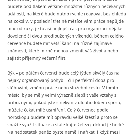
budete pod tlakem většího množství různých nečekaných
událostí, na které bude nutno rychle reagovat bez ohledu
na cokoliv. V poslední třetině měsíce vám práce nepůjde
moc od ruky, je to asi nejlepší čas pro organizaci nějaké
dovolené či dvou prodloužených víkendů, během celého
července budete mít větší šanci na různé zajímavé
známosti, které mírně mohou změnit váš život a nebo
zajistit příjemný večerní flirt.
Býk – po pátém červenci bude celý týden skvělý čas na
nějaký organizovaný pohyb – čili perfektní doba pro
stěhování, změnu práce nebo služební cestu. V tomto
měsíci by se měly velmi výrazně zlepšit vaše vztahy s
příbuznými, pokud jste s někým v dlouhodobém sporu,
můžete čekat milé usmíření. Celý červenec podle
horoskopu budete mít opravdu velké štěstí a proto se
snažte využít situace a stále kujte železo, dokud je horké.
Na nedostatek peněz byste neměli naříkat, i když mezi