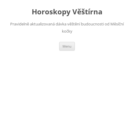
Horoskopy Věštírna
Pravidelně aktualizovaná dávka věštění budoucnosti od Měsíční
kočky
Přejít
Menu
k
obsahu
webu