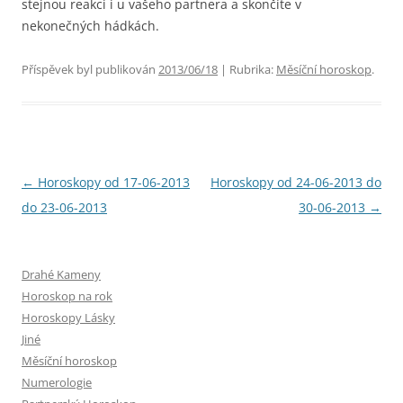
stejnou reakci i u vašeho partnera a skončíte v
nekonečných hádkách.
Příspěvek byl publikován
2013/06/18
| Rubrika:
Měsíční horoskop
.
Navigace
←
Horoskopy od 17-06-2013
Horoskopy od 24-06-2013 do
pro
do 23-06-2013
30-06-2013
→
příspěvky
Drahé Kameny
Horoskop na rok
Horoskopy Lásky
Jiné
Měsíční horoskop
Numerologie