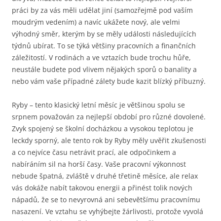
práci by za vás měli udělat jiní (samozřejmě pod vaším
moudrým vedením) a navíc ukážete nový, ale velmi
výhodný směr, kterým by se měly události následujících
týdnů ubírat. To se týká většiny pracovních a finančních
záležitostí. V rodinách a ve vztazích bude trochu hůře,
neustále budete pod vlivem nějakých sporů o banality a
nebo vám vaše případné zálety bude kazit blízký příbuzný.
Ryby – tento klasický letní měsíc je většinou spolu se
srpnem považován za nejlepší období pro různé dovolené.
Zvyk spojený se školní docházkou a vysokou teplotou je
leckdy sporný, ale tento rok by Ryby měly uvěřit zkušenosti
a co nejvíce času netrávit prací, ale odpočinkem a
nabíráním sil na horší časy. Vaše pracovní výkonnost
nebude špatná, zvláště v druhé třetině měsíce, ale relax
vás dokáže nabít takovou energii a přinést tolik nových
nápadů, že se to nevyrovná ani sebevětšímu pracovnímu
nasazení. Ve vztahu se vyhýbejte žárlivosti, protože vyvolá