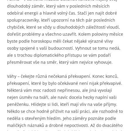
dlouhodobý záměr, který vám v posledních měsících
odebíral energii a hlavně volný čas. Stačí jen najít dobré
spolupracovníky, kteří upozorní na těch pár posledních
chybiček, které se vždy u dlouhodobých záležitostí vloudí,
dořešit problémy a všechno uzavřít. Kolem poloviny měsíce
byste podle horoskopu měli čekat nějaké výrazné vlivy
osoby spojené s vaší budoucností. Vyhnout se tomu nedá,
ale s trochou diplomatického přístupu se vám podaří
přesměrovat vše na směr, který vám nejvíce vyhovuje.
Váhy – čekejte různá nečekaná překvapení. Konec konců,
překvapení, které by bylo očekávané není nijak překvapivé.
Některá vám moc radosti nepřinesou, ale jiná vyvolají
nejen úsměv na tváři, ale navíc docela hezky naplní vaši
peněženku. Hlídejte si lidi, kteří mají vliv na vaše příjmy.
Někdo se chce hodně přiživit na vaší práci, ale rozhodně to
neděla s otevřeným hledím. Jeho záměry poznáte podle
maličkých náznaků a drobné nepoctivosti. Až do dvacátého