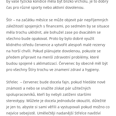
by vaše fyzická kondice měla být blízko vrcholu, je to dobrý
čas pro různé sporty nebo aktivní dovolenou.
Štír – na začátku měsíce se může objevit pár nepříjemných
záležitostí spojených s financemi, po sedmém by se situace
měla trochu uklidnit, ale bohužel zase po dvacátém se
všechno bude opakovat. Proto by bylo dobré využít
klidného středu července a vytvořit alespoň malé rezervy
na horší chvíli. Pokud plánujete dovolenou, pokuste se
předem připravit na menší zdravotní problémy, které
budou spojené s aklimatizací. Červenec by obecně měl být
pro všechny Štíry trochu ve znamení zdraví a hygieny.
Střelec – červenec bude docela fajn, pokud hledáte nové
známosti a nebo se snažíte získat pár užitečných
spolupracovníků, kteří by nebyli zatíženi staršími
stereotypy. Můžete je docela jednoduše okouzlit, důležité
je jen to, abyste si sami věřili a vystupovali pokud možno co
nejvíce sebejistě. Umělečtěji nadanější Střelce navštíví