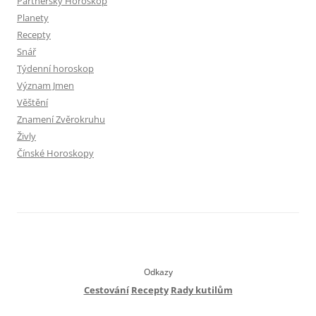
Partnerský Horoskop
Planety
Recepty
Snář
Týdenní horoskop
Význam Jmen
Věštění
Znamení Zvěrokruhu
Živly
Čínské Horoskopy
Odkazy
Cestování
Recepty
Rady kutilům