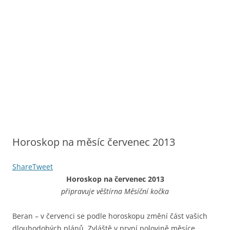
Horoskop na měsíc červenec 2013
Share
Tweet
Horoskop na červenec 2013
připravuje věštírna Měsíční kočka
Beran – v červenci se podle horoskopu změní část vašich
dlouhodobých plánů. Zvláště v první polovině měsíce